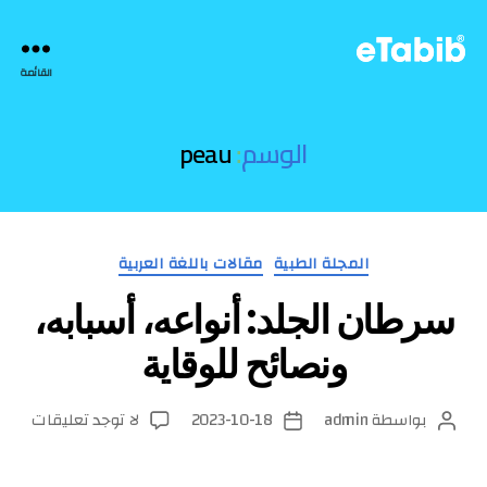
eTabib
القائمة
|
الوسم:
peau
التصنيفات
المجلة الطبية
مقالات باللغة العربية
سرطان الجلد: أنواعه، أسبابه،
ونصائح للوقاية
على
بواسطة
admin
2023-10-18
لا توجد تعليقات
كاتب
تاريخ
سرطا
المقالة
المقالة
الجلد: