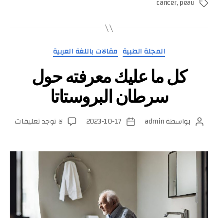
cancer
,
peau
الوسوم
التصنيفات
المجلة الطبية
مقالات باللغة العربية
كل ما عليك معرفته حول
سرطان البروستاتا
على
بواسطة
admin
2023-10-17
لا توجد تعليقات
كاتب
تاريخ
كل
المقالة
المقالة
ما
عليك
معرفت
حول
سرطا
البروس