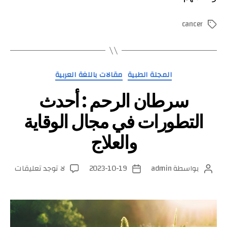
cancer
الوسوم
التصنيفات
المجلة الطبية
مقالات باللغة العربية
سرطان الرحم : أحدث
التطورات في مجال الوقاية
والعلاج
على
بواسطة
admin
2023-10-19
لا توجد تعليقات
كاتب
تاريخ
سرطا
المقالة
المقالة
الرحم
:
أحدث
التطو