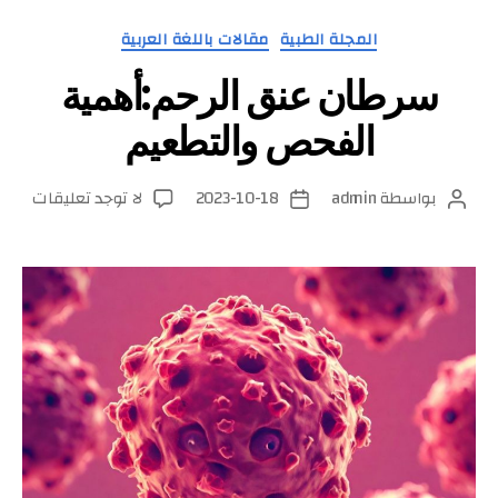
التصنيفات
المجلة الطبية
مقالات باللغة العربية
سرطان عنق الرحم:أهمية
الفحص والتطعيم
على
بواسطة
admin
2023-10-18
لا توجد تعليقات
كاتب
تاريخ
سرطا
المقالة
المقالة
عنق
الرحم
الفح
والتط