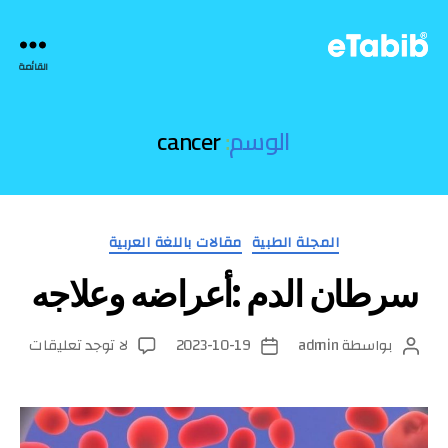
eTabib
القائمة
|
الوسم:
cancer
التصنيفات
المجلة الطبية
مقالات باللغة العربية
سرطان الدم :أعراضه وعلاجه
على
بواسطة
admin
2023-10-19
لا توجد تعليقات
كاتب
تاريخ
سرطا
المقالة
المقالة
الدم
:أعرا
وعلاج