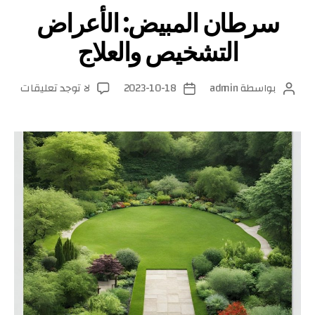
سرطان المبيض: الأعراض
التشخيص والعلاج
على
بواسطة
admin
2023-10-18
لا توجد تعليقات
كاتب
تاريخ
سرطا
المقالة
المقالة
المبي
الأعر
التش
والعل