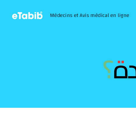
Médecins et Avis médical en ligne
eTabib
|
طبيب
في
الدار،
دة؟
في
العيادة
أو
عبر
الأنترنت