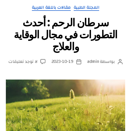
التصنيفات
المجلة الطبية
مقالات باللغة العربية
سرطان الرحم : أحدث
التطورات في مجال الوقاية
والعلاج
على
بواسطة
admin
2023-10-19
لا توجد تعليقات
كاتب
تاريخ
سرطا
المقالة
المقالة
الرحم
:
أحدث
التطو
في
مجال
الوقا
والعل