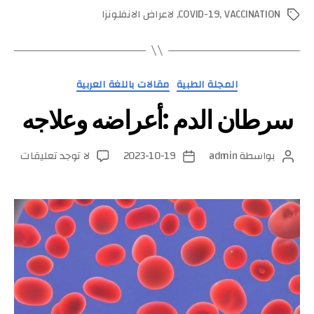
VACCINATION
,
COVID-19
,
لاعراض الانفلونزا
الوسوم
التصنيفات
المجلة الطبية
مقالات باللغة العربية
سرطان الدم :أعراضه وعلاجه
على
بواسطة
admin
2023-10-19
لا توجد تعليقات
كاتب
تاريخ
سرطا
المقالة
المقالة
الدم
:أعرا
وعلاج