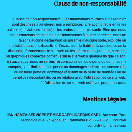
Clause de non-responsabilité
Clause de non-responsabilité : Les informations fournies sur eTabib.dz
sont destinées à améliorer, non à remplacer, la relation directe entre les
patients (ou visiteurs du site) et les professionnels de santé. Bien que nous
nous efforcions de maintenir les informations à jour et correctes, nous ne
faisons aucune déclaration ou garantie d’aucune sorte, explicite ou
implicite, quant à l’exhaustivité, l’exactitude, la fiabilité, la pertinence ou la
disponibilité concernant le site web ou les informations, produits, services,
ou graphiques connexes contenus sur le site web à quelque fin que ce soit.
En aucun cas, nous ne serons responsables de toute perte ou dommage, y
compris, sans limitation, les pertes ou dommages indirects ou consécutifs,
ou de toute perte ou dommage résultant de la perte de données ou de
bénéfices découlant de, ou en relation avec, l’utilisation de ce site web.
L’utilisation de ce site web est à vos propres risques.”
Mentions Légales
IBN HAMZA SERVICES ET MICROAPPLICATIONS SARL
Adresse
Parc
Technologique Sidi Abdallah, Rahmania BP 65 – 16121
Courriel
contact@ibnhamza.com