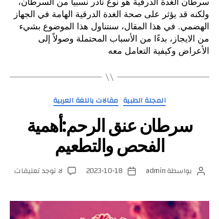
سرطان الغدة الدرقية هو نوع نادر نسبياً من السرطان،
ولكنه قد يؤثر على صحة الغدة الدرقية الهامة في الجهاز
الهضمي. في هذا المقال، سنتناول هذا الموضوع بشيء
من الايجاز، بدءًا من الأسباب المحتملة وصولاً إلى
الأعراض وكيفية التعامل معه
التصنيفات
المجلة الطبية
مقالات باللغة العربية
سرطان عنق الرحم:أهمية
الفحص والتطعيم
على
بواسطة
admin
2023-10-18
لا توجد تعليقات
كاتب
تاريخ
سرطا
المقالة
المقالة
عنق
الرحم
الفح