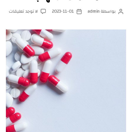
على
بواسطة
admin
2023-11-01
لا توجد تعليقات
كاتب
تاريخ
مضاد
المقالة
المقالة
الالت