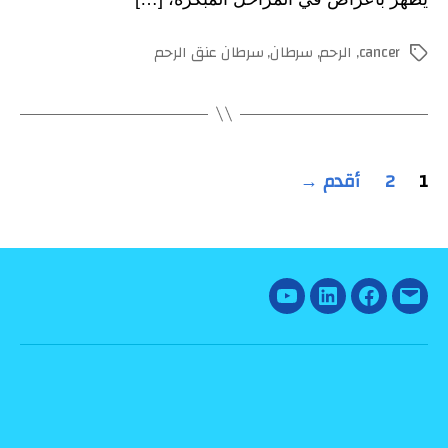
cancer
,
الرحم
,
سرطان
,
سرطان عنق الرحم
الوسوم
تعدد
1
2
أقدم
→
صفحات
المقالات
YouTube
Linked
Facebook
Email
In