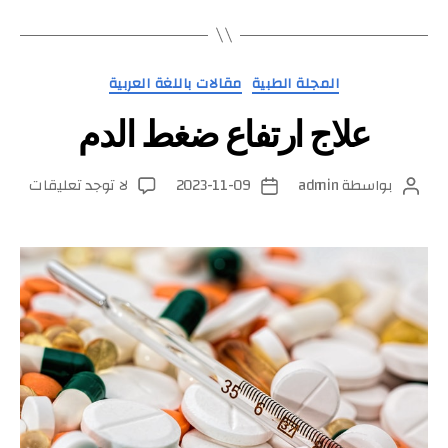
التصنيفات
المجلة الطبية
مقالات باللغة العربية
علاج ارتفاع ضغط الدم
على
بواسطة
admin
2023-11-09
لا توجد تعليقات
كاتب
تاريخ
علاج
المقالة
المقالة
ارتفا
ضغط
الدم