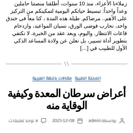
من
زملاءنا الأعزاء، منذ 10 سنوات، أطلقنا منصتنا حاملين
الشغ
وعداً واحداً: تبسيط حياتكم اليومية لتمكينكم من التركيز
منع
على الأهم.. مرضاكم. طيلة هذه المدة ، كنا معاً في خندق
حاسم
واحد، نحارب فوضى الورق، نسيان المواعيد، وازدحام
في
مسيرت
قاعات الانتظار. واليوم، وبعد عقد من الخبرة، لا نكتفي
بتطوير أداة تسيير، بل نعلن عن ولادة المساعد الذكي
الأول للطبيب في […]
التصنيفات
المجلة الطبية
مقالات باللغة العربية
أعراض سرطان المعدة وكيفية
الوقاية منه
على
بواسطة
admin
2023-12-08
لا توجد تعليقات
كاتب
تاريخ
أعرا
المقالة
المقالة