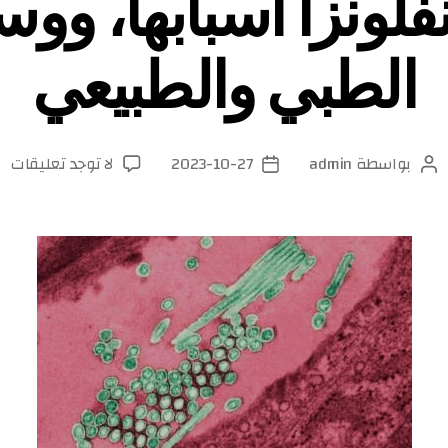
لونزا أسبابها، ووس
الطبي والطبيعي
عل
بواسطة
admin
2023-10-27
لا توجد تعليقات
كاتب
تاريخ
اع
المقالة
المقالة
الا
أس
وو
ال
ال
وا