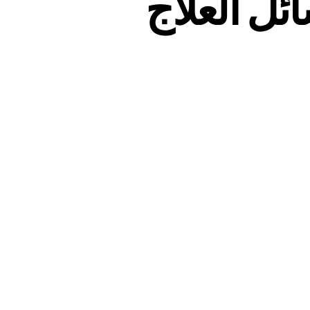
ائل العلاج
ى
راض
نفلونزا
بابها،
سائل
علاج
طبي
لطبيعي