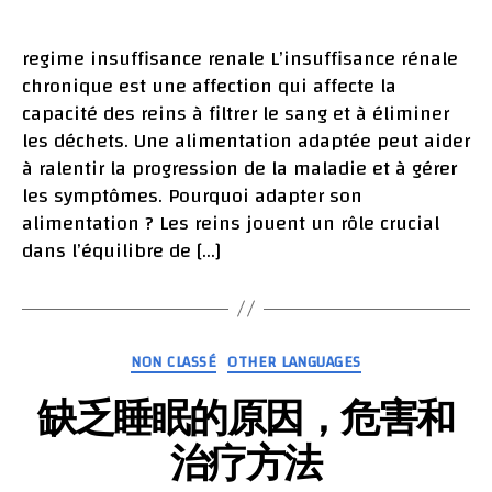
Régime
author
date
Alimenta
chez
regime insuffisance renale L’insuffisance rénale
l’insuffi
chronique est une affection qui affecte la
rénal
capacité des reins à filtrer le sang et à éliminer
chroniq
les déchets. Une alimentation adaptée peut aider
à ralentir la progression de la maladie et à gérer
les symptômes. Pourquoi adapter son
alimentation ? Les reins jouent un rôle crucial
dans l’équilibre de […]
Categories
NON CLASSÉ
OTHER LANGUAGES
缺乏睡眠的原因，危害和
治疗方法