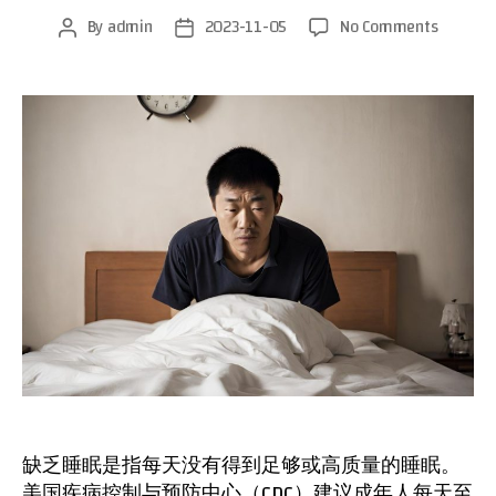
on
By
admin
2023-11-05
No Comments
Post
Post
缺
author
date
乏
睡
眠
的
原
因，
危
害
和
治
疗
方
法
缺乏睡眠是指每天没有得到足够或高质量的睡眠。
美国疾病控制与预防中心（CDC）建议成年人每天至