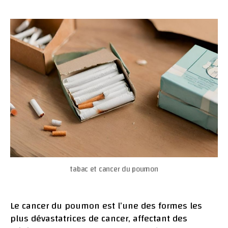
du
Poumon
:
Facteurs
de
Risque,
Prévent
et
Traitem
tabac et cancer du poumon
Le cancer du poumon est l’une des formes les
plus dévastatrices de cancer, affectant des