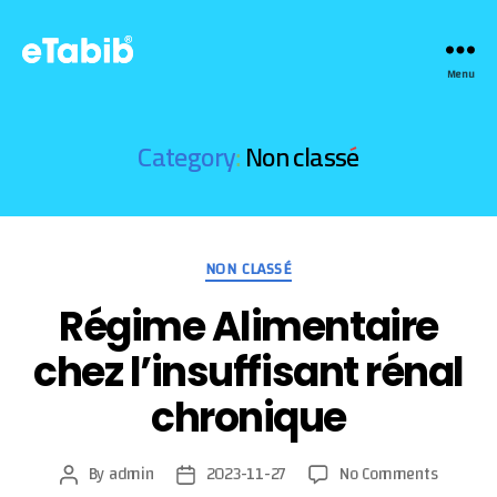
eTabib
Menu
|
طبيب
في
Category:
Non classé
الدار،
في
العيادة
أو
Categories
عبر
NON CLASSÉ
الأنترنت
Régime Alimentaire
chez l’insuffisant rénal
chronique
on
By
admin
2023-11-27
No Comments
Post
Post