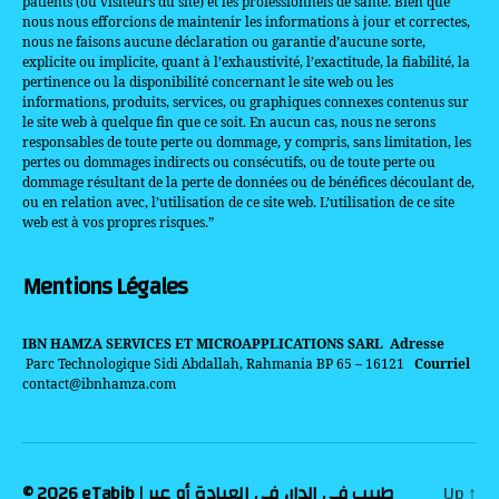
patients (ou visiteurs du site) et les professionnels de santé. Bien que
nous nous efforcions de maintenir les informations à jour et correctes,
nous ne faisons aucune déclaration ou garantie d’aucune sorte,
explicite ou implicite, quant à l’exhaustivité, l’exactitude, la fiabilité, la
pertinence ou la disponibilité concernant le site web ou les
informations, produits, services, ou graphiques connexes contenus sur
le site web à quelque fin que ce soit. En aucun cas, nous ne serons
responsables de toute perte ou dommage, y compris, sans limitation, les
pertes ou dommages indirects ou consécutifs, ou de toute perte ou
dommage résultant de la perte de données ou de bénéfices découlant de,
ou en relation avec, l’utilisation de ce site web. L’utilisation de ce site
web est à vos propres risques.”
Mentions Légales
IBN HAMZA SERVICES ET MICROAPPLICATIONS SARL
Adresse
Parc Technologique Sidi Abdallah, Rahmania BP 65 – 16121
Courriel
contact@ibnhamza.com
© 2026
eTabib | طبيب في الدار، في العيادة أو عبر
Up
↑