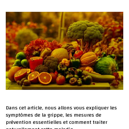
La
author
date
Grippe
:
Symptô
Préventi
et
Traitem
Naturel
Dans cet article, nous allons vous expliquer les
symptômes de la grippe, les mesures de
prévention essentielles et comment traiter