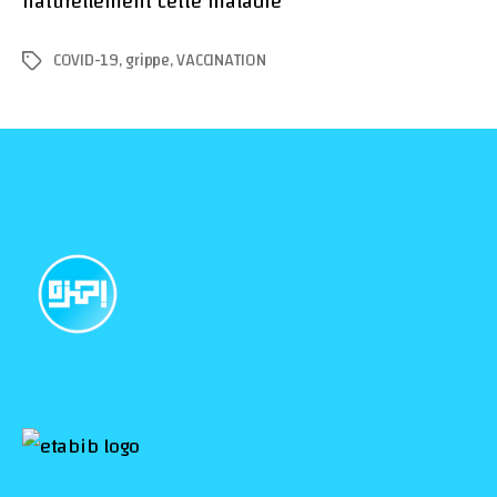
naturellement cette maladie
COVID-19
,
grippe
,
VACCINATION
Tags