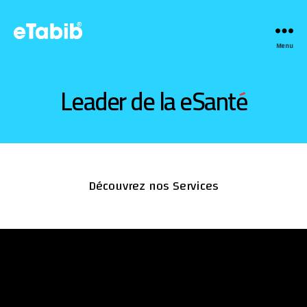
eTabib
Menu
|
طبيب
Leader de la eSanté
في
الدار،
في
العيادة
أو
عبر
الأنترنت
Découvrez nos Services