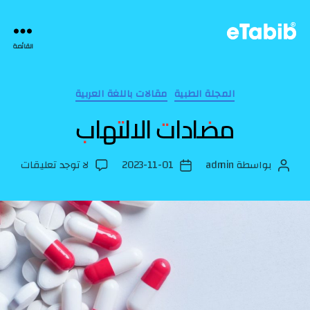
eTabib
القائمة
|
التصنيفات
المجلة الطبية
مقالات باللغة العربية
مضادات الالتهاب
على
بواسطة
admin
2023-11-01
لا توجد تعليقات
كاتب
تاريخ
مضاد
المقالة
المقالة
الالت