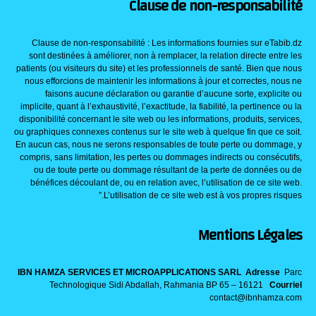
Clause de non-responsabilité
Clause de non-responsabilité : Les informations fournies sur eTabib.dz
sont destinées à améliorer, non à remplacer, la relation directe entre les
patients (ou visiteurs du site) et les professionnels de santé. Bien que nous
nous efforcions de maintenir les informations à jour et correctes, nous ne
faisons aucune déclaration ou garantie d’aucune sorte, explicite ou
implicite, quant à l’exhaustivité, l’exactitude, la fiabilité, la pertinence ou la
disponibilité concernant le site web ou les informations, produits, services,
ou graphiques connexes contenus sur le site web à quelque fin que ce soit.
En aucun cas, nous ne serons responsables de toute perte ou dommage, y
compris, sans limitation, les pertes ou dommages indirects ou consécutifs,
ou de toute perte ou dommage résultant de la perte de données ou de
bénéfices découlant de, ou en relation avec, l’utilisation de ce site web.
L’utilisation de ce site web est à vos propres risques.”
Mentions Légales
IBN HAMZA SERVICES ET MICROAPPLICATIONS SARL
Adresse
Parc
Technologique Sidi Abdallah, Rahmania BP 65 – 16121
Courriel
contact@ibnhamza.com