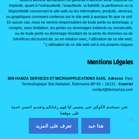
implicite, quant à l’exhaustivité, l’exactitude, la fiabilité, la pertinence ou la
disponibilité concernant le site web ou les informations, produits, services,
ou graphiques connexes contenus sur le site web à quelque fin que ce soit.
En aucun cas, nous ne serons responsables de toute perte ou dommage, y
compris, sans limitation, les pertes ou dommages indirects ou consécutifs,
ou de toute perte ou dommage résultant de la perte de données ou de
bénéfices découlant de, ou en relation avec, l’utilisation de ce site web.
L’utilisation de ce site web est à vos propres risques.”
Mentions Légales
IBN HAMZA SERVICES ET MICROAPPLICATIONS SARL
Adresse
Parc
Technologique Sidi Abdallah, Rahmania BP 65 – 16121
Courriel
contact@ibnhamza.com
نحن نستخدم الكوكيز حتى يتسنى لنا فهم رغباتكم وتقديم احسن خدمة
على موقعنا
© 2026
eTabib |
أعلى
↑
هذا جيد
تعرف على المزيد
WP2Social Auto Publish
Powered By :
XYZScripts.com