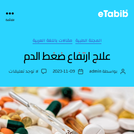
eTabib
القائمة
|
التصنيفات
المجلة الطبية
مقالات باللغة العربية
علاج ارتفاع ضغط الدم
على
بواسطة
admin
2023-11-09
لا توجد تعليقات
كاتب
تاريخ
علاج
المقالة
المقالة
ارتفا
ضغط
الدم